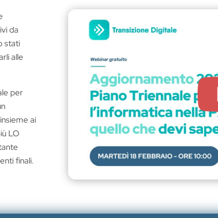
e
ivi da
 stati
li alle
ale per
un
insieme ai
più LO
tante
nti finali.