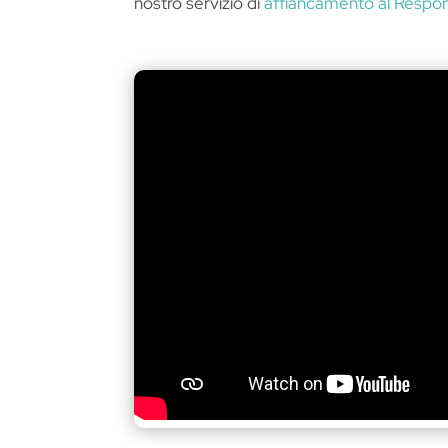
nostro servizio di
affiancamento al Respons