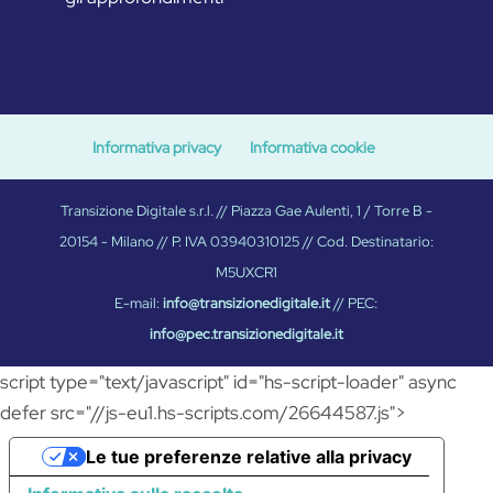
Informativa privacy
Informativa cookie
Transizione Digitale s.r.l. // Piazza Gae Aulenti, 1 / Torre B -
20154 - Milano // P. IVA 03940310125 // Cod. Destinatario:
M5UXCR1
E-mail:
info@transizionedigitale.it
// PEC:
info@pec.transizionedigitale.it
script type="text/javascript" id="hs-script-loader" async
defer src="//js-eu1.hs-scripts.com/26644587.js">
Le tue preferenze relative alla privacy