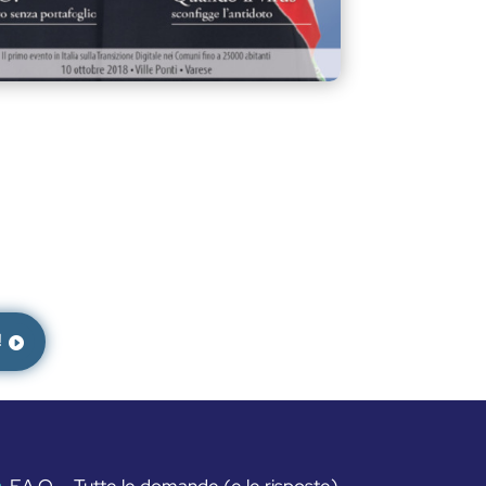
!
F.A.Q. - Tutte le domande (e le risposte)