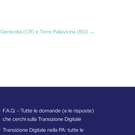
Genivolta (CR) e Torre Pallavicina (BG)
→
F.A.Q. - Tutte le domande (e le risposte)
che cerchi sulla Transizione Digitale
Transizione Digitale nella PA: tutte le