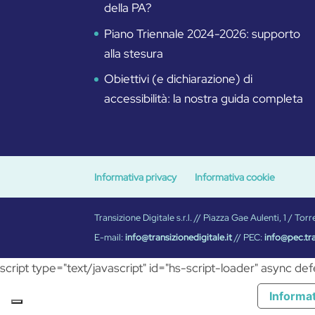
della PA?
Piano Triennale 2024-2026: supporto
alla stesura
Obiettivi (e dichiarazione) di
accessibilità: la nostra guida completa
Informativa privacy
Informativa cookie
Transizione Digitale s.r.l. // Piazza Gae Aulenti, 1 / 
E-mail:
info@transizionedigitale.it
// PEC:
info@pec.tra
script type="text/javascript" id="hs-script-loader" async de
Informat