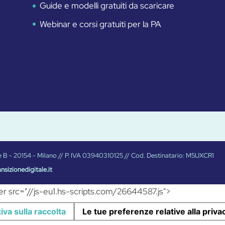
Guide e modelli gratuiti da scaricare
Webinar e corsi gratuiti per la PA
Torre B - 20154 - Milano // P. IVA 03940310125 // Cod. Destinatario: M5UXCR1
nsizionedigitale.it
fer src="//js-eu1.hs-scripts.com/26644587.js">
iva sulla raccolta
Le tue preferenze relative alla priva