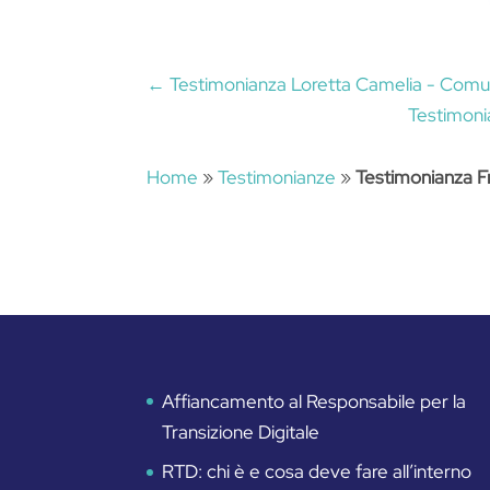
←
Testimonianza Loretta Camelia - Comu
Testimoni
Home
»
Testimonianze
»
Testimonianza F
Affiancamento al Responsabile per la
Transizione Digitale
RTD: chi è e cosa deve fare all’interno